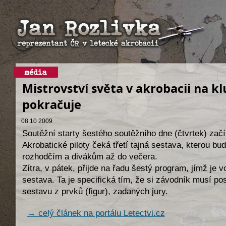
Mistrovství světa v akrobacii na kl
pokračuje
08.10 2009
Soutěžní starty šestého soutěžního dne (čtvrtek) začí
Akrobatické piloty čeká třetí tajná sestava, kterou bu
rozhodčím a divákům až do večera.
Zítra, v pátek, přijde na řadu šestý program, jímž je v
sestava. Ta je specifická tím, že si závodník musí po
sestavu z prvků (figur), zadaných jury.
→ celý článek na portálu Letectvi.cz