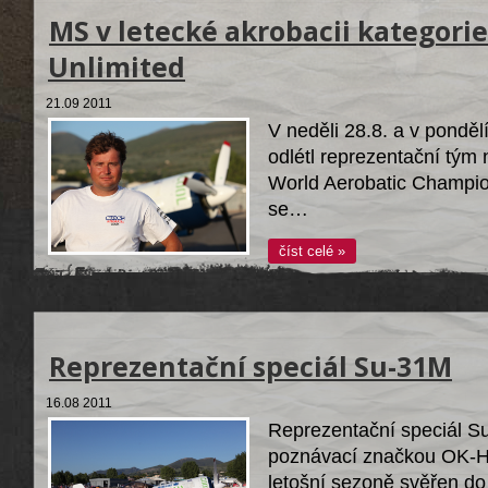
MS v letecké akrobacii kategorie
Unlimited
21.09 2011
V neděli 28.8. a v ponděl
odlétl reprezentační tým 
World Aerobatic Champio
se…
číst celé »
Reprezentační speciál Su-31M
16.08 2011
Reprezentační speciál S
poznávací značkou OK-HX
letošní sezoně svěřen do