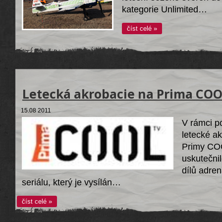
kategorie Unlimited…
číst celé »
Letecká akrobacie na Prima CO
15.08 2011
V rámci p
letecké a
Primy CO
uskutečni
dílů adre
seriálu, který je vysílán…
číst celé »