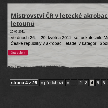
Mistrovství ČR v letecké akrobac
letounů
20.06 2011
Ve dnech 26. – 29. května 2011 se uskutečnilo Mi
České republiky v akrobacii letadel v kategorii S
číst celé »
strana 4 z 25
« předchozí
«
...
2
3
4
5
6