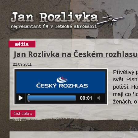
Jan Rozlivka na Českém rozhlas
22.09 2011
Přívětivý 
svět. Písn
potěší. Ho
mají co říc
ženách, o
číst celé »